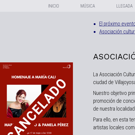
INICIO
MÚSICA
LLEGADA
El próximo event
Asociación cultu
ASOCIACI
La Asociación Cultu
ciudad de Villajoyos
Nuestro objetivo pri
promoción de concie
de nuestra localidad
Para ello, en esta 
artistas locales com